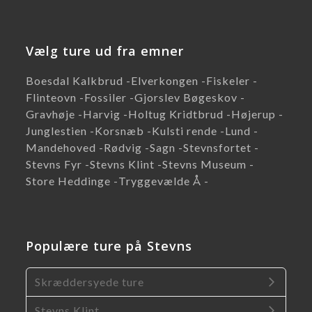
Vælg ture ud fra emner
Boesdal Kalkbrud -
Elverkongen -
Fiskeler -
Flinteovn -
Fossiler -
Gjorslev Bøgeskov -
Gravhøje -
Harvig -
Holtug Kridtbrud -
Højerup -
Junglestien -
Korsnæb -
Kulsti rende -
Lund -
Mandehoved -
Rødvig -
Sagn -
Stevnsfortet -
Stevns Fyr -
Stevns Klint -
Stevns Museum -
Store Heddinge -
Tryggevælde Å -
Populære ture på Stevns
Skræddersyede ture
Stevns Klint