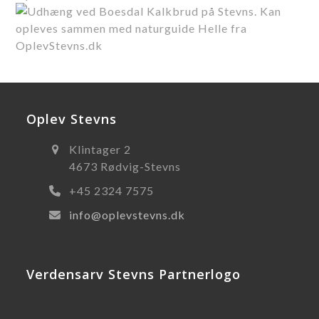
Oplev Stevns
Klintager 2
4673 Rødvig-Stevns
+45 2324 7575
info@oplevstevns.dk
Verdensarv Stevns Partnerlogo