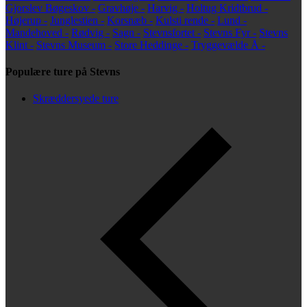
Gjorslev Bøgeskov -
Gravhøje -
Harvig -
Holtug Kridtbrud -
Højerup -
Junglestien -
Korsnæb -
Kulsti rende -
Lund -
Mandehoved -
Rødvig -
Sagn -
Stevnsfortet -
Stevns Fyr -
Stevns
Klint -
Stevns Museum -
Store Heddinge -
Tryggevælde Å -
Populære ture på Stevns
Skræddersyede ture