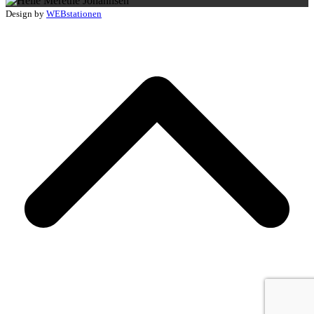
Design by
WEBstationen
B
T
T