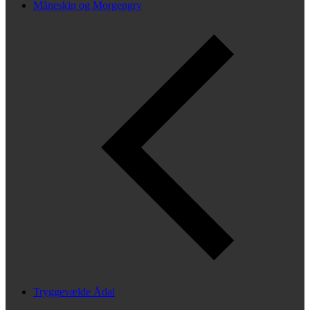
Måneskin og Morgengry
Tryggevælde Ådal