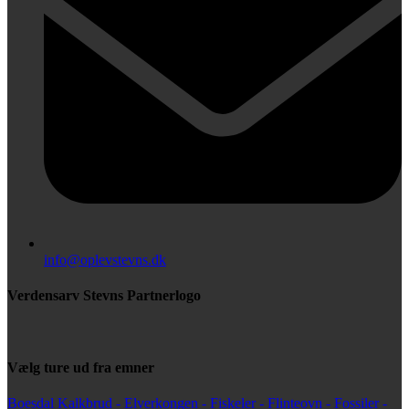
info@oplevstevns.dk
Verdensarv Stevns Partnerlogo
Vælg ture ud fra emner
Boesdal Kalkbrud -
Elverkongen -
Fiskeler -
Flinteovn -
Fossiler -