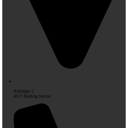
Klintager 2
4673 Rødvig-Stevns