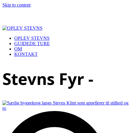
Skip to content
OPLEV STEVNS
GUIDEDE TURE
OM
KONTAKT
Open
Close
mobile
mobile
Stevns Fyr -
menu
menu