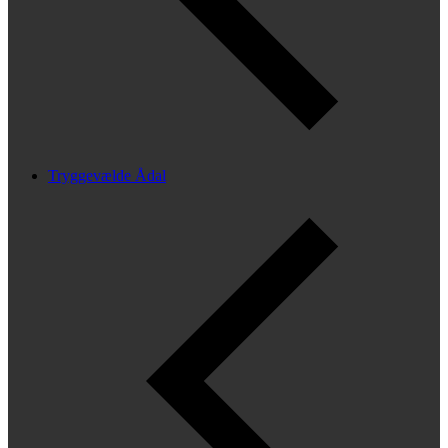
Tryggevælde Ådal