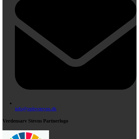
info@oplevstevns.dk
Verdensarv Stevns Partnerlogo