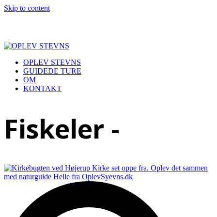
Skip to content
OPLEV STEVNS
GUIDEDE TURE
OM
KONTAKT
Open
Close
mobile
mobile
Fiskeler -
menu
menu