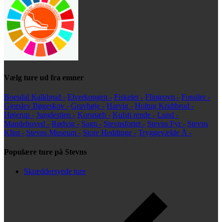
Vælg ture ud fra emner
Boesdal Kalkbrud -
Elverkongen -
Fiskeler -
Flinteovn -
Fossiler -
Gjorslev Bøgeskov -
Gravhøje -
Harvig -
Holtug Kridtbrud -
Højerup -
Junglestien -
Korsnæb -
Kulsti rende -
Lund -
Mandehoved -
Rødvig -
Sagn -
Stevnsfortet -
Stevns Fyr -
Stevns
Klint -
Stevns Museum -
Store Heddinge -
Tryggevælde Å -
Populære ture på Stevns
Skræddersyede ture