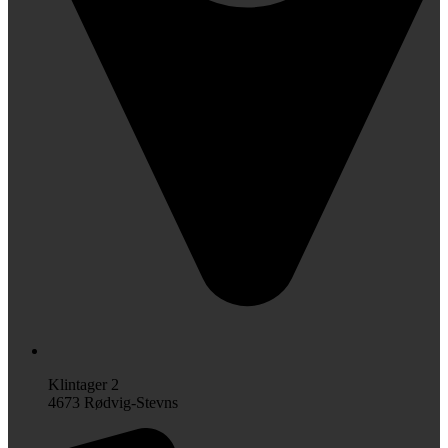
Klintager 2
4673 Rødvig-Stevns