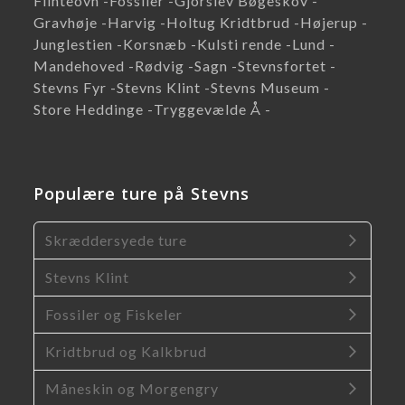
Flinteovn -
Fossiler -
Gjorslev Bøgeskov -
Gravhøje -
Harvig -
Holtug Kridtbrud -
Højerup -
Junglestien -
Korsnæb -
Kulsti rende -
Lund -
Mandehoved -
Rødvig -
Sagn -
Stevnsfortet -
Stevns Fyr -
Stevns Klint -
Stevns Museum -
Store Heddinge -
Tryggevælde Å -
Populære ture på Stevns
Skræddersyede ture
Stevns Klint
Fossiler og Fiskeler
Kridtbrud og Kalkbrud
Måneskin og Morgengry