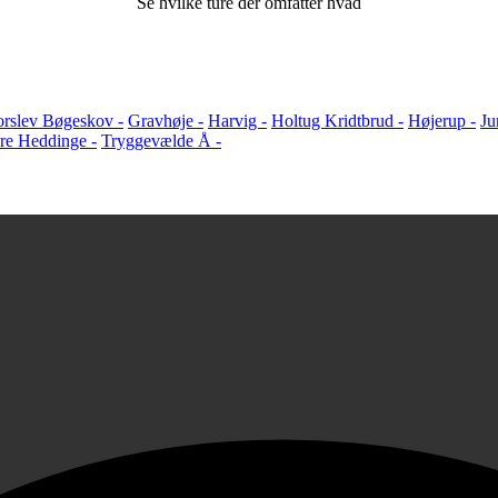
Se hvilke ture der omfatter hvad
orslev Bøgeskov -
Gravhøje -
Harvig -
Holtug Kridtbrud -
Højerup -
Ju
re Heddinge -
Tryggevælde Å -