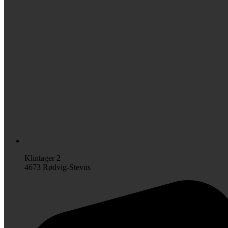
Klintager 2
4673 Rødvig-Stevns