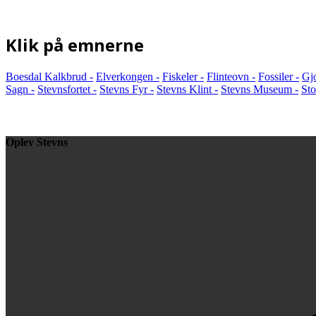
Klik på emnerne
Boesdal Kalkbrud -
Elverkongen -
Fiskeler -
Flinteovn -
Fossiler -
Gj
Sagn -
Stevnsfortet -
Stevns Fyr -
Stevns Klint -
Stevns Museum -
Sto
Oplev Stevns