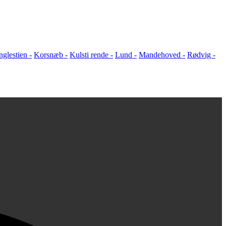
nglestien -
Korsnæb -
Kulsti rende -
Lund -
Mandehoved -
Rødvig -