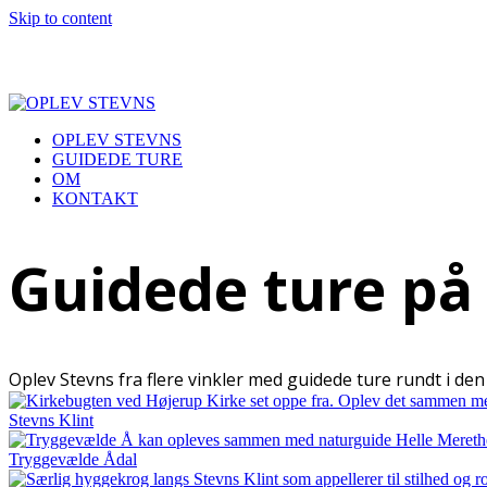
Skip to content
OPLEV STEVNS
GUIDEDE TURE
OM
KONTAKT
Open
Close
mobile
mobile
Guidede ture på
menu
menu
Oplev Stevns fra flere vinkler med guidede ture rundt i d
Stevns Klint
Tryggevælde Ådal